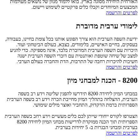
האזרחית היחידה מסוגה בארץ. בואו ללמוד מגוון של נושאים מעולמות
המבצעים המיוחדים וקבלו כלים פרקטיים לשימוש ויישום.
לפרטים והרשמה
לימודי ערבית מדוברת
ידיעת השפה הערבית הוא צורך הפוגש אותנו בכל צומת בחיינו, בעבודה,
בעסקים, בחיים האישיים, בלימודים, בצבא, בעולם הביטחוני ועוד.
היכרות עם השפה הערבית המדוברת בלבד, אינה מספיקה. כדי להגיע
למצב של שיחה שוטפת ואותנטית עם דוברי השפה הערבית ישנה
חשיבות להיכרות רחבה של התרבות, הדת והחברה בעולם הערבי.
לפרטים והרשמה
8200 - הכנה למבחני מיון
במבחני המיון ליחידה 8200 תידרשו להפגין שליטה וידע רב בשפה
הערבית, ההצלחה בתהליך המיון מחייבת הכרה וידע רב בשפה הערבית
הספרותית ברמת הדקדוק, התחביר ואוצר מילים שימושי.
הצטרפו לקורס ייחודי שייתן לכם כלים מעשיים וידע רחב בשפה הערבית
הספרותית תוך הכנה ממוקדת לדרישות מבחני המיון ליחידה 8200
בערבית ומבחני הבגרות ב- 5 יחידות בערבית.
לפרטים והרשמה