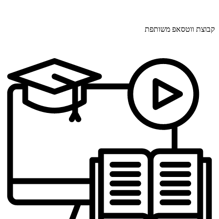
קבוצת ווטסאפ משותפת