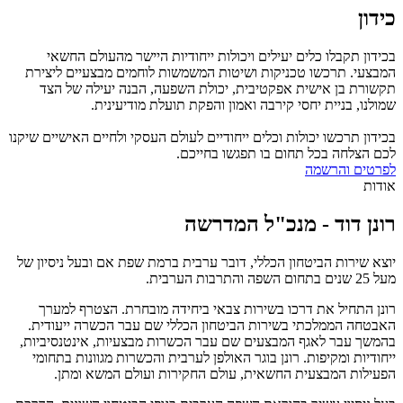
כידון
בכידון תקבלו כלים יעילים ויכולות ייחודיות היישר מהעולם החשאי
המבצעי. תרכשו טכניקות ושיטות המשמשות לוחמים מבצעיים ליצירת
תקשורת בן אישית אפקטיבית, יכולת השפעה, הבנה יעילה של הצד
שמולנו, בניית יחסי קירבה ואמון והפקת תועלת מודיעינית.
בכידון תרכשו יכולות וכלים ייחודיים לעולם העסקי ולחיים האישיים שיקנו
לכם הצלחה בכל תחום בו תפגשו בחייכם.
לפרטים והרשמה
אודות
רונן דוד - מנכ"ל המדרשה
יוצא שירות הביטחון הכללי, דובר ערבית ברמת שפת אם ובעל ניסיון של
מעל 25 שנים בתחום השפה והתרבות הערבית.
רונן התחיל את דרכו בשירות צבאי ביחידה מובחרת. הצטרף למערך
האבטחה הממלכתי בשירות הביטחון הכללי שם עבר הכשרה ייעודית.
בהמשך עבר לאגף המבצעים שם עבר הכשרות מבצעיות, אינטנסיביות,
ייחודיות ומקיפות. רונן בוגר האולפן לערבית והכשרות מגוונות בתחומי
הפעילות המבצעית החשאית, עולם החקירות ועולם המשא ומתן.