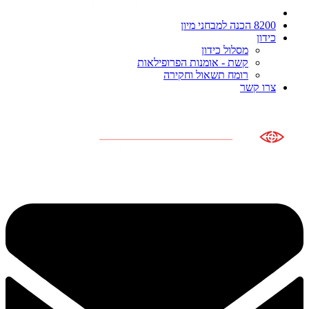
8200 הכנה למבחני מיון
כידון
מסלול כידון
קשת - אומנות הפרופילאות
רומח תשאול וחקירה
צרו קשר