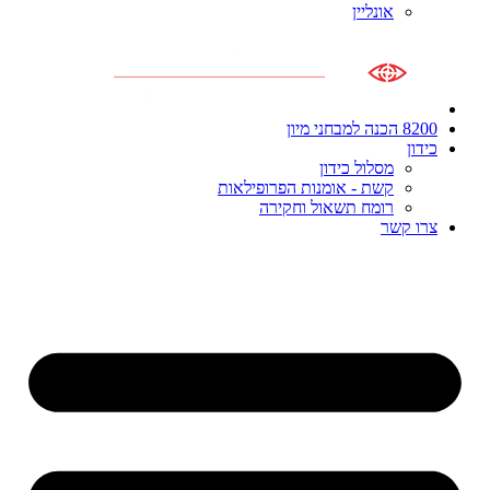
אונליין
8200 הכנה למבחני מיון
כידון
מסלול כידון
קשת - אומנות הפרופילאות
רומח תשאול וחקירה
צרו קשר