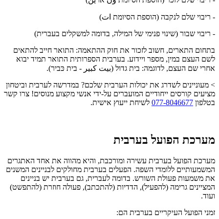
- ריבוי שלם לנקבה (הוספת הסיומת ات)
- ריבוי שבור (שינוי פנימי של המילה, בדומה למשקלים בעברית)
בתחום התארים, חשוב לזכור את חוק ההתאמה: התואר חייב להתאים
לשם העצם במין, מספר ויידוע. בערבית הספרותית התואר תמיד יבוא
אחרי שם העצם, לדוגמה: בית גדול (بيت كبير - בית כּביר).
> מעוניינים לשדרג את יכולות הערבית שלכם? במדרשה לערבית וביטחון
מציעים קורסים ייחודיים המועברים על-ידי אנשי מקצוע מנוסים! צרו קשר
בטלפון
077-8046677
לשיחת ייעוץ אישית.
מערכת הפועל בערבית
מערכת הפועל בערבית עשירה ומורכבת, והיא מהווה את אחד האתגרים
המשמעותיים ללומדי השפה. הפעלים בערבית מחולקים לבניינים המשנים
את משמעות פעולת השורש. בדומה לעברית, גם בערבית יש בניינים
המציינים גרימה (להפעיל), הדדיות (להתכתב), פעולה חוזרת (להתפשט)
ועוד.
זמני הפועל העיקריים בערבית הם: