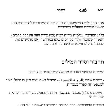
היא
כַּתַבַּת
كَتَبَتْ
אחד ההבדלים המשמעותיים בין הערבית המדוברת לספרותית הוא
פישוט מערכת הפעלים במדוברת.
בלהג המדובר, נעלמות צורות רבות (כמו צורת הזוגי והנקבה ברבים),
והנטייה פשוטה יותר. בקורסים שלנו במדרשה, אנו מדגישים את
ההבדלים הללו ומלמדים כיצד לנווט ביניהם.
תחביר וסדר המילים
המשפט הבסיסי בערבית מתחלק לשני סוגים עיקריים:
- משפט שמני (الجملة الاسمية) - מתחיל בשם עצם ואין בו פועל, דומה
למשפט "זה ספר" בעברית
- משפט פועלי (الجملة الفعلية) - מתחיל בפועל, כמו "כתב הילד את
השיעורים"
בערבית הספרותית, סדר המילים הטיפוסי במשפט פועלי הוא: