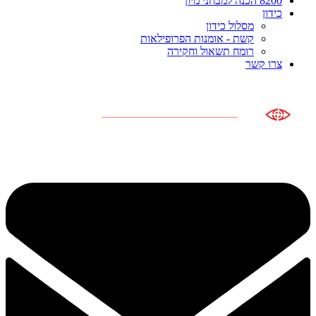
8200 הכנה למבחני מיון
כידון
מסלול כידון
קשת - אומנות הפרופילאות
רומח תשאול וחקירה
צרו קשר