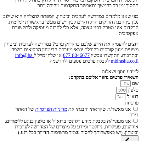
תחסוך זמן רב בהמשך ותאפשר התקדמות מהירה יותר.
כפי שאנו מלמדים במדרשה לערבית וביטחון, המפתח להצלחה הוא שילוב
נכון בין הבנת החוקים הדקדוקיים לבין יישום מעשי בתקשורת יומיומית.
הדקדוק אינו מטרה בפני עצמה, אלא כלי להבנה מעמיקה ולתקשורת
אפקטיבית.
רוצים להעמיק את הידע שלכם בדקדוק ערבי? במדרשה לערבית וביטחון
מציעים מגוון קורסים בהובלת יוצאי מערכת הביטחון הבקיאים בשפה
ובתרבות. התקשרו עכשיו
077-8046677
או שלחו מייל ל
info@ha-
midrasha.co.il
לקבלת פרטים נוספים ולהרשמה.
למידע נוסף ושאלות
השאירו פרטים נחזור אליכם בהקדם:
שם
טלפון
דוא"ל
פרטיות
מדיניות הפרטיות
של האתר ‬
דיוור
‏‪אני מעוניין/ת בקבלת מידע רלוונטי בדוא"ל או טלפון בנוגע ללימודים,
אירועים, פעילויות, ניוזלטר ומידע על מוצרים של המדרשה לערבית
וביטחון. (יש באפשרותך להסיר עצמך מרשימות הדיוור בכל רגע.) ‬