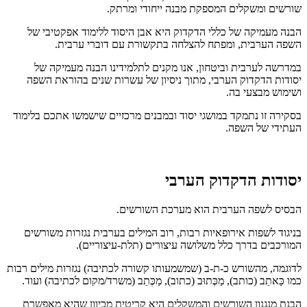
שורשים ומשקלים המספקת מבנה ייחודי ומרתק.
הבנה מעמיקה של כללי הדקדוק היא אבן היסוד ללימוד אפקטיבי של
השפה הערבית, ומפתח להצלחה בתקשורת עם דוברי ערבית.
במדרשה לערבית וביטחון, אנו מקנים לתלמידינו הבנה מעמיקה של
יסודות הדקדוק הערבי, מתוך ניסיון של עשרות שנים בהוראת השפה
ושימוש מבצעי בה.
בסקירה זו נתמקד במושגי יסוד ובמבנים מרכזיים שישמשו אתכם בלימוד
העתידי של השפה.
יסודות הדקדוק הערבי
הבסיס לשפה הערבית הוא מערכת השורשים.
בניגוד לשפות אירופאיות רבות, רוב המילים בערבית נגזרות משורשים
המורכבים בדרך כלל משלושה עיצורים (תלת-עיצוריים).
לדוגמה, מהשורש כ-ת-ב (שמשמעותו קשורה לכתיבה) נגזרות מילים רבות
כמו כַּאתֵב (כותב), מַכְּתוּב (כתוב), מַכְּתַב (משרד/מקום לכתיבה) ועוד.
הבנת מנגנון השורשים והמשקלים היא קריטית מכיוון שהיא מאפשרת