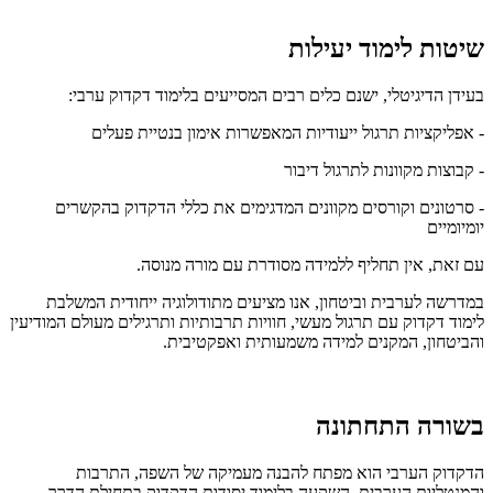
שיטות לימוד יעילות
בעידן הדיגיטלי, ישנם כלים רבים המסייעים בלימוד דקדוק ערבי:
- אפליקציות תרגול ייעודיות המאפשרות אימון בנטיית פעלים
- קבוצות מקוונות לתרגול דיבור
- סרטונים וקורסים מקוונים המדגימים את כללי הדקדוק בהקשרים
יומיומיים
עם זאת, אין תחליף ללמידה מסודרת עם מורה מנוסה.
במדרשה לערבית וביטחון, אנו מציעים מתודולוגיה ייחודית המשלבת
לימוד דקדוק עם תרגול מעשי, חוויות תרבותיות ותרגילים מעולם המודיעין
והביטחון, המקנים למידה משמעותית ואפקטיבית.
בשורה התחתונה
הדקדוק הערבי הוא מפתח להבנה מעמיקה של השפה, התרבות
והמנטליות הערבית. השקעה בלימוד יסודות הדקדוק בתחילת הדרך