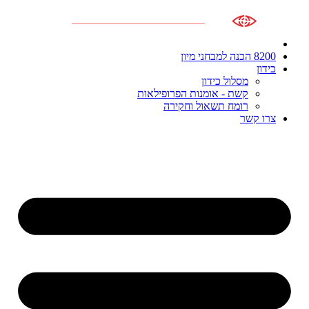
8200 הכנה למבחני מיון
כידון
מסלול כידון
קשת - אומנות הפרופילאות
רומח תשאול וחקירה
צרו קשר