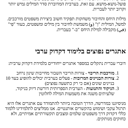
פועל-נושא-מושא. עם זאת, בערבית המדוברת סדר המילים גמיש יותר
וקרוב יותר לעברית.
מילות היחס והחיבור משחקות תפקיד חשוב ביצירת משפטים מורכבים.
למשל, המילית "וַ" (و) משמשת לחיבור בין מילים ומשפטים, בעוד "פִי"
(في) מקבילה למילת היחס "ב-" בעברית.
אתגרים נפוצים בלימוד דקדוק ערבי
דוברי עברית נתקלים במספר אתגרים ייחודיים בלמידת דקדוק ערבית:
מורכבות הריבוי
- צורות הריבוי השבור מחייבות שינון נרחב
צורות הבניינים המרובות
- פעלים בערבית יכולים להופיע בעד 10
בניינים שונים (אם כי רק כתשעה נפוצים)
הניקוד והתנועות
- הערבית הספרותית דורשת דיוק בניקוד,
שלעיתים משנה את משמעות המילה לחלוטין
מניסיוננו במדרשה, הדרך הטובה ביותר להתמודד עם אתגרים אלו היא
תרגול עקבי ושימוש בהקשרים אותנטיים. אנו ממליצים לתלמידינו ללמוד
כללי דקדוק דרך משפטים שלמים ומצבים תקשורתיים אמיתיים, ולא
כחוקים מנותקים.