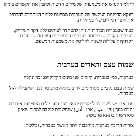
לתלמיד לנחש את משמעותן של מילים חדשות ולהבין את הקשרים ביניהן.
דווקא החוקיות הנוקשה של הערבית מסייעת ללומד המתקדם להרחיב
את אוצר המילים שלו במהירות.
בעוד שבעברית המודרנית ניתן להסתדר לעיתים ללא דקדוק מדויק,
בערבית דקדוק – ובמיוחד בערבית הספרותית (פצחא) – טעויות
דקדוקיות עלולות לשנות לחלוטין את משמעות המשפט.
שמות עצם ותארים בערבית
בערבית, כמו בעברית, קיימים שני מינים דקדוקיים: זכר ונקבה.
שמות עצם נקביים מסתיימים לרוב בתאא מרבוטה (ة), המקבילה ל-ה'
בעברית.
עם זאת, יש לשים לב למקרים יוצאי דופן, כגון מילים המציינות איברים
זוגיים בגוף (עין - عين, אוזן - أذن) שנחשבות לנקבה למרות שאינן
מסתיימות בתאא מרבוטה.
צורות הריבוי בערבית מורכבות יותר מאשר בעברית, וכוללות:
- ריבוי שלם לזכר (הוספת הסיומת ون או ين)