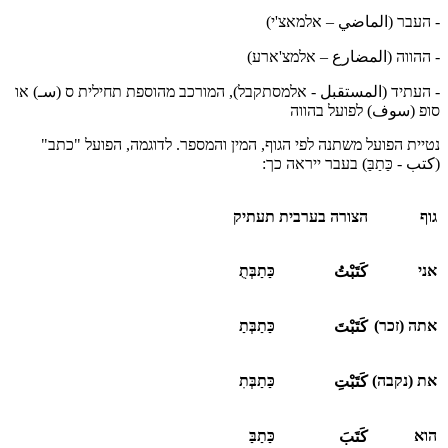
- העבר (الماضي – אלמאצ'י)
- ההווה (المضارع – אלמצ'ארע)
- העתיד (المستقبل - אלמסתקבל), המורכב מהוספת תחילית ס (سـ) או
סופ (سوف) לפועל בהווה
נטיית הפועל משתנה לפי הגוף, המין והמספר. לדוגמה, הפועל "כתב"
(كتب - כַּתַבַּ) בעבר ייראה כך:
גוף
הצורה בערבית
תעתיק
אני
כַּתַבְּתֻ
كَتَبْتُ
אתה (זכר)
כַּתַבְּתַ
كَتَبْتَ
את (נקבה)
כַּתַבְּתִ
كَتَبْتِ
הוא
כַּתַבַּ
كَتَبَ